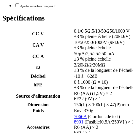
Spécifications
0,1/0,5/2,5/10/50/250/1000 V
CC V
±3 % pleine échelle (20kΩ/V)
10/50/250/1000V (9kΩ/V)
CA V
±3 % pleine échelle
50µA/2,5/25/250 mA
CC A
±3 % pleine échelle
2/20kΩ/2/20MΩ
Ω
±3 % de la longueur de l’échell
Décibel
-10 à +62dB
0 à 1000 (Ω × 10)
hFE
±3 % de la longueur de l’échell
R6 (AA) (1,5V) × 2
Source d’alimentation
6F22 (9V) × 1
Dimension
150(L) × 100(L) × 47(P) mm
Poids
Env. 330g
7066A
(Cordons de test)
8901
(Fusible[0,5A/250V] ) × 1
Accessoires
R6 (AA) × 2
6F22 × 1